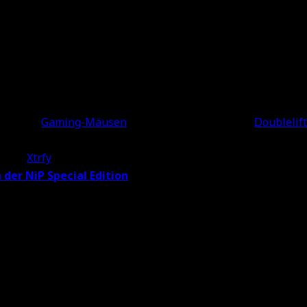
e aus Schweden?
gen von
Gaming-Mäusen
sieht, ist nichts neues –
Doublelift
Hardware-Label gründen und eigene Mäuse herausbringen i
rke „
Xtrfy
“. Da wir die Jungs von NiP schon lange verfolgen
 der NiP Special Edition
!
as
“ steckt eines der wohl legendärsten Teams in CS:GO, das e
ng-Gear her, das in Schweden konzipiert und Fernost (wie 