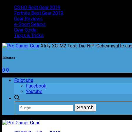
CS:GO Best Gear 2019
Fortnite Best Gear 2019
Gear Reviews
e-Sport Setups
Gear Guide
Tipps & Tricks
Xtrfy XG-M2 Test: Die NiP-Geheimwaffe a
0
Shares
0
0
Folgt uns
Facebook
Youtube