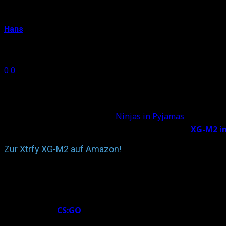
Xtrfy XG-M2 Test: Die NiP-Geheimwaff
Hans
9. Januar 2016
0
0
Shares
0
0
Dass man die
Nasen von Pro-Gamern
auf den Verpackun
entgegen. Dass aber Pro-Gaming-Teams komplett eigene 
Crowdfunding) und auch den
Ninjas in Pyjamas
mit der Ma
direkt auf unseren Review-Tisch bekommen:
Die
XG-M2 in
Zur Xtrfy XG-M2 auf Amazon!
NiP, Xtrfy – wer ist das eigentlich?
Falls ihr kein
CS:GO
verfolgt
: Hinter den „
Ninjas in Pyjam
in enger Zusammenarbeit mit NiP und seinen Spielern Gami