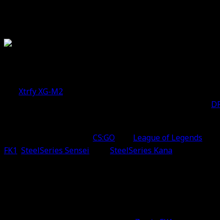
meist glatte Oberflächen der Tasten), ist dies eine simple
Unser erster Eindruck im Xtrfy XG-M2 Test
: Interessan
Die Xtrfy XG-M2 im Gaming-Einsatz
Die
Xtrfy XG-M2
ist
Plug-n-Play
in der reinsten Form – sie
Problem: Die gibt es nicht.
Alle Einstellmöglichkeiten
(
D
ohnehin deaktiviert (und glaubt mir: Die wollt ihr nicht akt
Im Spiel selbst (bei uns
CS:GO
und
League of Legends
) fi
FK1
,
SteelSeries Sensei
oder
SteelSeries Kana
im Einsatz h
schwer
“ ist die Xtrfy XG-M2 jedoch nicht: Bewegungen ge
„zu leicht“ – am besten wäre etwas in der Mitte).
Generell ist die Haptik sehr gut gelungen, auch bedingt d
findet kein „Wackeln“ der Seitentasten vor. Lediglich das
M