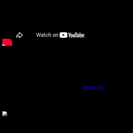
Xtrfy XG-M2 Test: Erster Eindruck
Der erste Blick fällt nach dem Auspacken natürlich auf da
Wahltasten
sind jeweils grün beleuchtet, wobei die Farbe
Obwohl die Form recht nahe an der
Zowie FK1
liegt, ist d
wirkt; ungewohnt, hat aber mehr „
Grip
“.
A Propos Grip:
Wä
neuartige Horizontal-Lamellen (siehe Bild). Vor- oder Nach
Viel sinnvoller finde ich allerdings die
Plastik-Noppen au