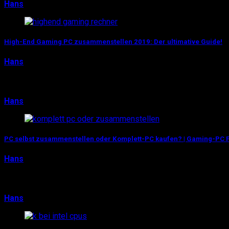
Hans
4. Januar 2018
0
High-End Gaming PC zusammenstellen 2019: Der ultimative Guide!
Hans
2. Januar 2018
Stand: Dezember 2018 Neues Jahr, neuer Rechner: Wer wie 
Hans
2. Januar 2018
0
PC selbst zusammenstellen oder Komplett-PC kaufen? | Gaming-PC 
Hans
2. Januar 2018
Wer wie wir beim PC das Hauptaugenmerk auf Gaming legt,
Hans
2. Januar 2018
0