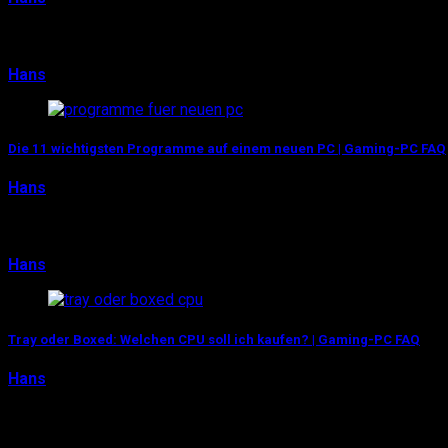
Dass das individuelle Zusammenstellen eines neuen Rechn
Hans
14. Januar 2018
0
Die 11 wichtigsten Programme auf einem neuen PC | Gaming-PC FAQ
Hans
6. Januar 2018
Ihr habt euch also einen Traum erfüllt und einen neuen P
Hans
6. Januar 2018
0
Tray oder Boxed: Welchen CPU soll ich kaufen? | Gaming-PC FAQ
Hans
4. Januar 2018
Trotz aller Guides und Erklärungen im Internet: Auch be