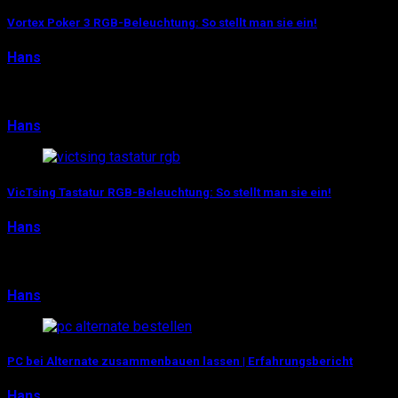
Vortex Poker 3 RGB-Beleuchtung: So stellt man sie ein!
Hans
25. Februar 2018
Wer sich auch nach unserem Test der Vortex Poker 3 (oder 
Hans
25. Februar 2018
0
VicTsing Tastatur RGB-Beleuchtung: So stellt man sie ein!
Hans
24. Februar 2018
Na, auch bei den äußerst günstigen mechanischen Keyboa
Hans
24. Februar 2018
0
PC bei Alternate zusammenbauen lassen | Erfahrungsbericht
Hans
14. Januar 2018