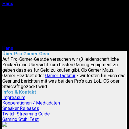
Hans
6. April 2014
Wenn es um die beste Gamer Tastatur geht, sind
irgendwie alle Gamer gleich. Zocker wie wir wollen…
Richtig gute Qualität haben (damit man fehlenden Skill
nicht auf schlechte Hardware schieben ka…
Hans
6. April 2014
0
Über Pro Gamer Gear
Auf Pro-Gamer-Gear.de versuchen wir (3 leidenschaftliche
Zocker) eine Übersicht zum besten Gaming Equipment zu
geben dass es für Geld zu kaufen gibt. Ob Gamer Maus,
Gamer Headset oder
Gamer Tastatur
- wir testen für Euch das
Gear und berichten mit was bei den Pro's aus LoL, CS oder
Starcraft gezockt wird.
Infos & Kontakt
Impressum
Kooperationen / Mediadaten
Sneaker Releases
Twitch Streaming Guide
Gaming Stuhl Test