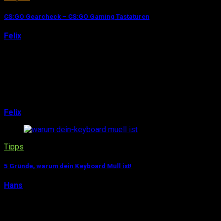
CS:GO Gearcheck – CS:GO Gaming Tastaturen
Felix
6. August 2015
Das Warten hat ein Ende – Teil 3 der CS:GO Gear
Übersicht ist da. Diesmal werfen wir einen Blick auf die
Gaming Tastaturen der Counter-Strike Profis. Rund 70
CS:GO Spieler wurden hierzu von mir …
Felix
6. August 2015
0
Tipps
5 Gründe, warum dein Keyboard Müll ist!
Hans
27. Juni 2015
Wir bei Pro-Gamer-Gear testen ja bekanntlich alle
Gaming-Keyboards, die uns unter die Finger kommen. Da