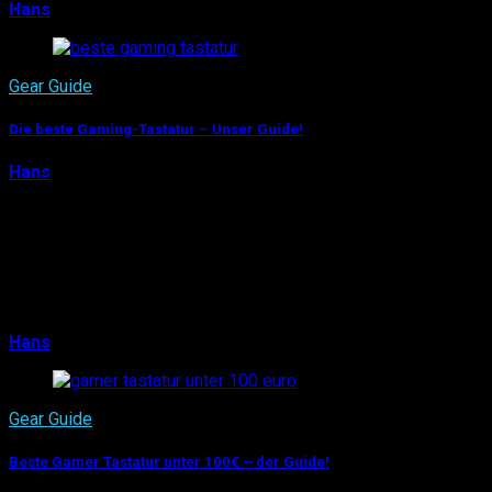
Hans
25. Juni 2015
0
Gear Guide
Die beste Gaming-Tastatur – Unser Guide!
Hans
5. Juli 2014
Über die beste Gaming-Tastatur kann man stundenlang
philosophieren und sich mit verschiedenen Pro-Gamern
oder Keyboard-Enthusiasten auf Reddit unterhalten –
man wird nie zu einer definitiven Antwort k…
Hans
5. Juli 2014
0
Gear Guide
Beste Gamer Tastatur unter 100€ – der Guide!