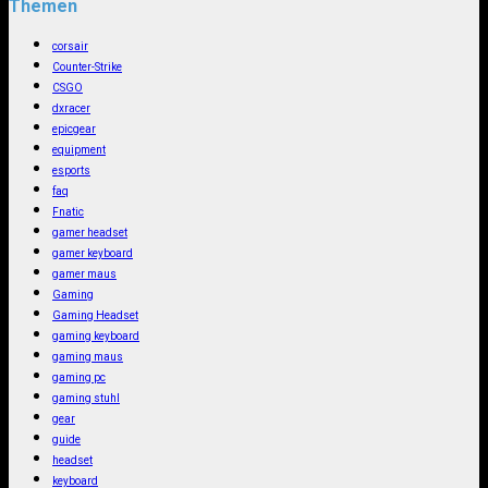
Themen
corsair
Counter-Strike
CSGO
dxracer
epicgear
equipment
esports
faq
Fnatic
gamer headset
gamer keyboard
gamer maus
Gaming
Gaming Headset
gaming keyboard
gaming maus
gaming pc
gaming stuhl
gear
guide
headset
keyboard