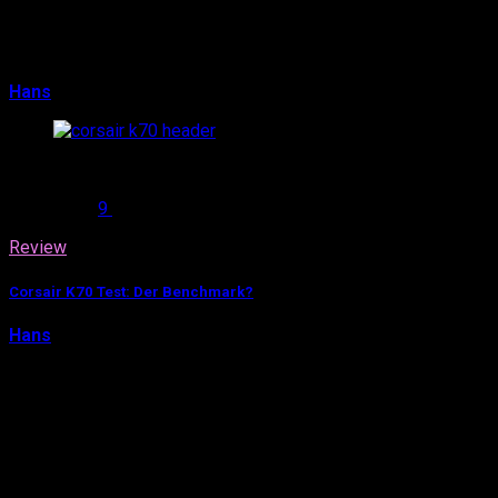
wir euch bei unseren Tests natürlich etwas bessere
Gründe als „OMG die Tastatur blinkt bunt, gei…
Hans
27. Juni 2015
0
9
Review
Corsair K70 Test: Der Benchmark?
Hans
25. Juni 2015
Wer aufmerksam unseren Artikel zum Gamer-Gear von
Faker, dem weltweit legendärsten Pro-Gamer in League
of Legends, gelesen hat, dem wird die Corsair K70 bereits
ein Begriff sein: Wenn diese Gaming-Leg…