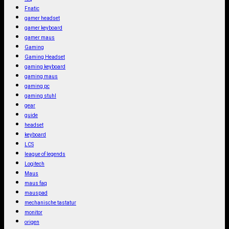
Fnatic
gamer headset
gamer keyboard
gamer maus
Gaming
Gaming Headset
gaming keyboard
gaming maus
gaming pc
gaming stuhl
gear
guide
headset
keyboard
LCS
league of legends
Logitech
Maus
maus faq
mauspad
mechanische tastatur
monitor
origen