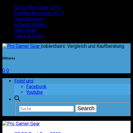
CS:GO Best Gear 2019
Fortnite Best Gear 2019
Gear Reviews
e-Sport Setups
Gear Guide
Tipps & Tricks
noblechairs: Vergleich und Kaufberatung
0
Shares
0
0
Folgt uns
Facebook
Youtube