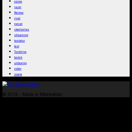
ozone
razer
Review
rival
roccat
steelseries
streaming
tastatur
test
Testdrive
twitch
unboxing
video
zowie
© 2016 - Made in Mainhattan