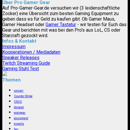
Über Pro Gamer Gear
Auf Pro-Gamer-Gear.de versuchen wir (3 leidenschaftliche
Zocker) eine Übersicht zum besten Gaming Equipment zu
geben dass es für Geld zu kaufen gibt. Ob Gamer Maus,
Gamer Headset oder
Gamer Tastatur
- wir testen für Euch das
Gear und berichten mit was bei den Pro's aus LoL, CS oder
Starcraft gezockt wird.
Infos & Kontakt
Impressum
Kooperationen / Mediadaten
Sneaker Releases
Twitch Streaming Guide
Gaming Stuhl Test
Themen
corsair
Counter-Strike
CSGO
dxracer
epicgear
equipment
esports
faq