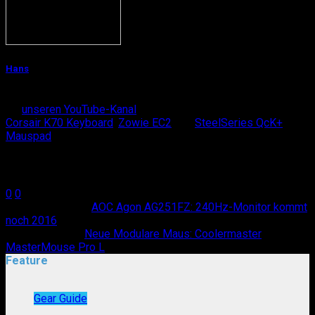
Hans
Hans ist Gamer mit Leib und Seele und nebenbei Handmodell
für
unseren YouTube-Kanal
. Sein aktuelles Gaming-Gear:
Corsair K70 Keyboard
,
Zowie EC2
und
SteelSeries QcK+
Mauspad
.
Teilen
0
0
Vorheriger Artikel
AOC Agon AG251FZ: 240Hz-Monitor kommt
noch 2016
Nächster Artikel
Neue Modulare Maus: Coolermaster
MasterMouse Pro L
Feature
Gear Guide