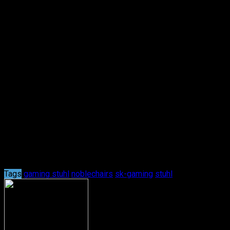
und besonders erfreut sind wir von dem ersten
Echtleder-Modell am Markt. Klar, es herrscht noch das
Prinzip
One-Size-fits-All
, das für manche Körpermaße
unpassend sein mag; aber hier sind wir definitiv
gespannt was in der Zukunft noch kommt!
Bildquelle: noblechairs
Sag uns was Du darüber denkst!
Kommentare
Tags
gaming stuhl
noblechairs
sk-gaming
stuhl