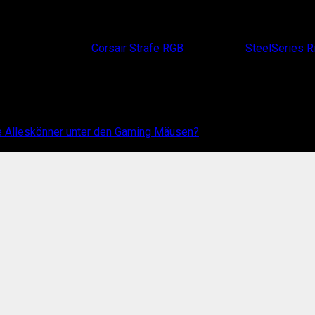
es Gear stammt von
Corsair Strafe RGB
(Keyboard),
SteelSeries R
le Alleskönner unter den Gaming Mäusen?