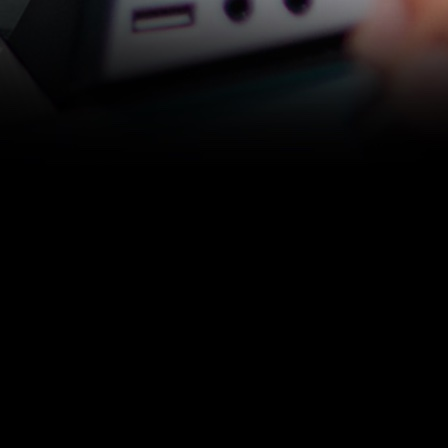
enarbeit mit Origen offiziell auf der
Gamepolis
in
ms den Besuchern vorzustellen. Vermutlich auch ein wenig
es auch einen kleines
Making-Of-Video
das wohl während