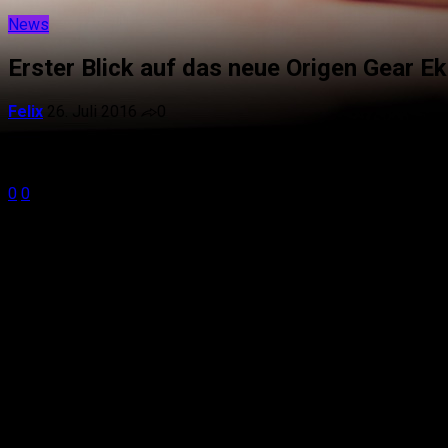
News
Erster Blick auf das neue Origen Gear E
Felix
26. Juli 2016
0
0
Shares
0
0
Nachdem wir es bereits angekündigt hatten, wurden nun
Spanien der Öffentlichkeit vorgestellt. xPeke himself ha
stolz, sind sie doch neben Fnatic und NiP, das einzige Te
der langen Entwicklungszeit entstanden sein muss: