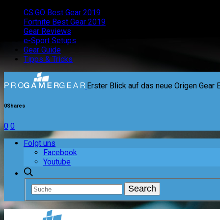
CS:GO Best Gear 2019
Fortnite Best Gear 2019
Gear Reviews
e-Sport Setups
Gear Guide
Tipps & Tricks
Erster Blick auf das neue Origen Gear
0
Shares
0
0
Folgt uns
Facebook
Youtube