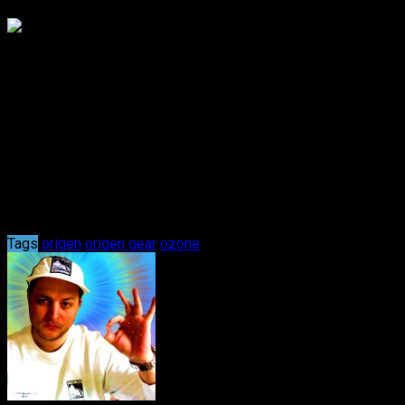
Das Headset besticht ebenfalls durch ein riesiges Orige
System
verbaut und das Mikrofon lässt sich wie bei einem
freuen uns für Ozone und Origen!
Sag uns was Du darüber denkst!
Kommentare
Tags
origen
origen gear
ozone