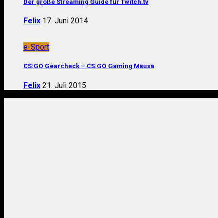
Der große Streaming Guide für Twitch.tv
Felix
17. Juni 2014
e-Sport
CS:GO Gearcheck – CS:GO Gaming Mäuse
Felix
21. Juli 2015