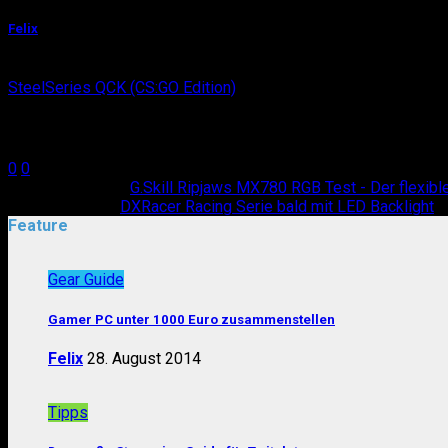
Felix
Felix zockt am liebsten CS:GO, HotS und Hearthstone. Aktuell
SteelSeries QCK (CS:GO Edition)
(Pad)
Teilen
0
0
Vorheriger Artikel
G.Skill Ripjaws MX780 RGB Test - Der flexib
Nächster Artikel
DXRacer Racing Serie bald mit LED Backlight
Feature
Gear Guide
Gamer PC unter 1000 Euro zusammenstellen
Felix
28. August 2014
Tipps