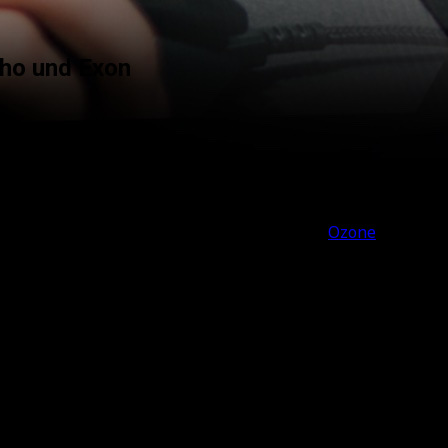
kho und Exon
 die neue Maus sowie das neue Headset von
Ozone
in Zusamm
t es sich nicht nehmen lassen die neue Hardware seines Tea
am mit eigener Peripherie im e-Sports-Zirkus. Zu sehen gab 