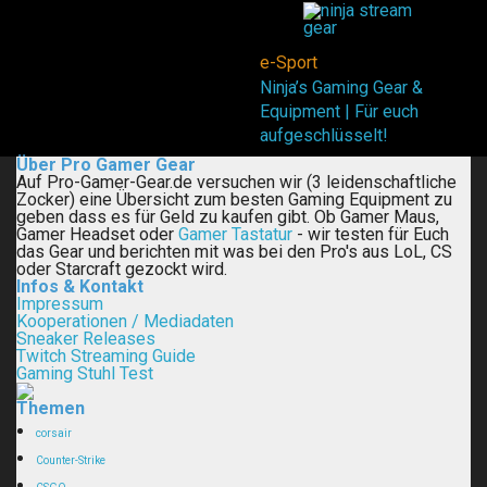
e-Sport
Ninja’s Gaming Gear &
Equipment | Für euch
aufgeschlüsselt!
Über Pro Gamer Gear
Auf Pro-Gamer-Gear.de versuchen wir (3 leidenschaftliche
Zocker) eine Übersicht zum besten Gaming Equipment zu
geben dass es für Geld zu kaufen gibt. Ob Gamer Maus,
Gamer Headset oder
Gamer Tastatur
- wir testen für Euch
das Gear und berichten mit was bei den Pro's aus LoL, CS
oder Starcraft gezockt wird.
Infos & Kontakt
Impressum
Kooperationen / Mediadaten
Sneaker Releases
Twitch Streaming Guide
Gaming Stuhl Test
Themen
corsair
Counter-Strike