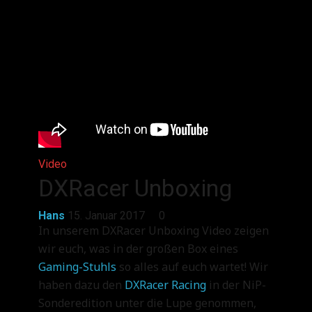
Video
DXRacer Unboxing
Hans
15. Januar 2017
0
In unserem DXRacer Unboxing Video zeigen
wir euch, was in der großen Box eines
Gaming-Stuhls
so alles auf euch wartet! Wir
haben dazu den
DXRacer Racing
in der NiP-
Sonderedition unter die Lupe genommen,