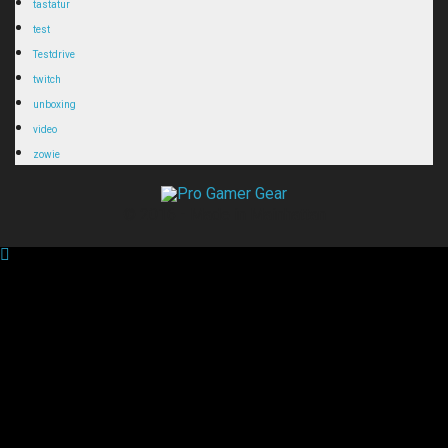
tastatur
test
Testdrive
twitch
unboxing
video
zowie
© 2016 - Made in Mainhattan