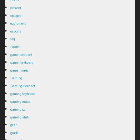
CSGO
dxracer
epicgear
equipment
esports
faq
Fnatic
gamer headset
gamer keyboard
gamer maus
Gaming
Gaming Headset
gaming keyboard
gaming maus
gaming pc
gaming stuhl
gear
guide