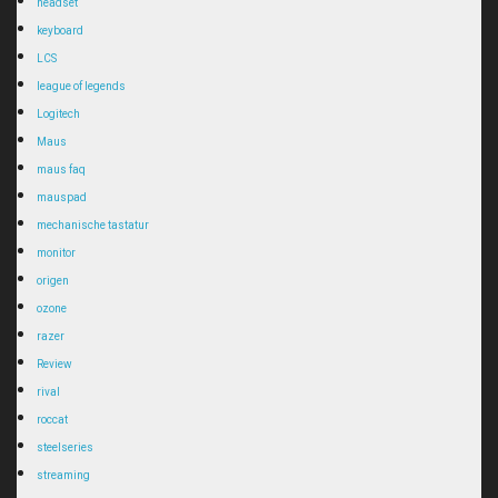
headset
keyboard
LCS
league of legends
Logitech
Maus
maus faq
mauspad
mechanische tastatur
monitor
origen
ozone
razer
Review
rival
roccat
steelseries
streaming