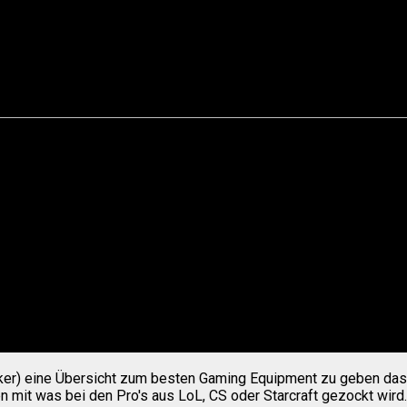
haben, ist Komfort beim Zocken für uns Gamer unerlässlic
cker) eine Übersicht zum besten Gaming Equipment zu geben das
en mit was bei den Pro's aus LoL, CS oder Starcraft gezockt wird.