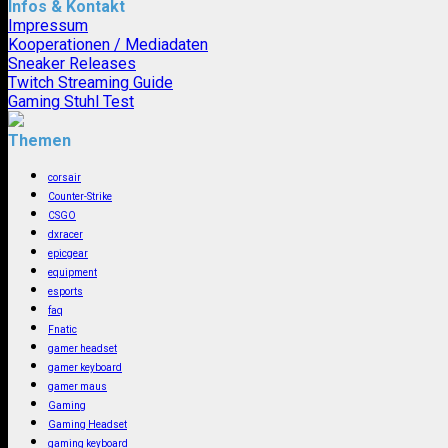
Infos & Kontakt
Impressum
Kooperationen / Mediadaten
Sneaker Releases
Twitch Streaming Guide
Gaming Stuhl Test
Themen
corsair
Counter-Strike
CSGO
dxracer
epicgear
equipment
esports
faq
Fnatic
gamer headset
gamer keyboard
gamer maus
Gaming
Gaming Headset
gaming keyboard