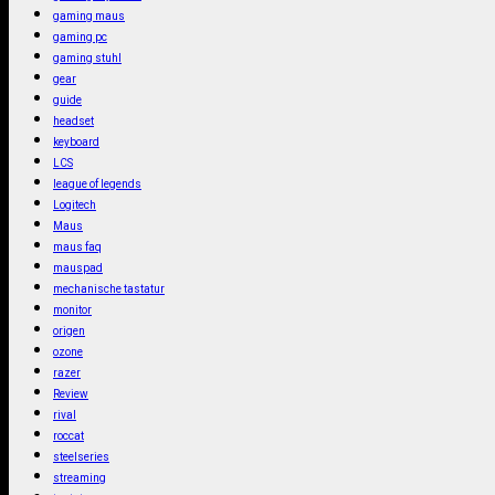
gaming maus
gaming pc
gaming stuhl
gear
guide
headset
keyboard
LCS
league of legends
Logitech
Maus
maus faq
mauspad
mechanische tastatur
monitor
origen
ozone
razer
Review
rival
roccat
steelseries
streaming