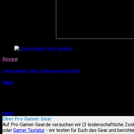
Review
Couchmaster Test: Zocken auf dem Sofa!
Hans
29. März 2015
Wie wir in unserem Gaming-Stuhl-Guide schon aufgezeigt 
viele Stunden vor dem Rechner verbr…
Hans
29. März 2015
0
Über Pro Gamer Gear
Auf Pro-Gamer-Gear.de versuchen wir (3 leidenschaftliche Zo
oder
Gamer Tastatur
- wir testen für Euch das Gear und bericht