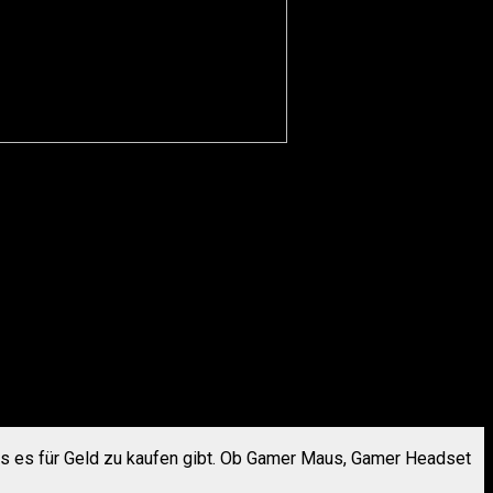
h – besonders wenn man als Pro-Gamer (oder Casual :D)
s es für Geld zu kaufen gibt. Ob Gamer Maus, Gamer Headset