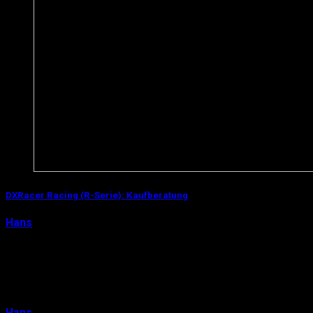
DXRacer Racing (R-Serie): Kaufberatung
Hans
14. April 2016
Ihr führt auch ein Leben auf der Überholspur? Gefahr
und Risiko sind eure beiden Vornamen? Ihr hockt
trotzdem 24/7 am Rechner (lol)? Dann ist der DXRa…
Hans
14. April 2016
0