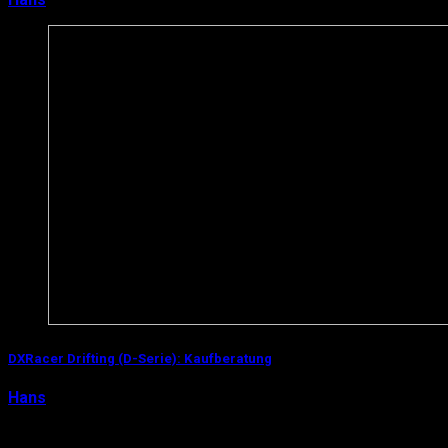
DXRacer Drifting (D-Serie): Kaufberatung
Hans
13. April 2016
Der DXRacer Drifting (oder kurz: D-Serie) ist nach dem