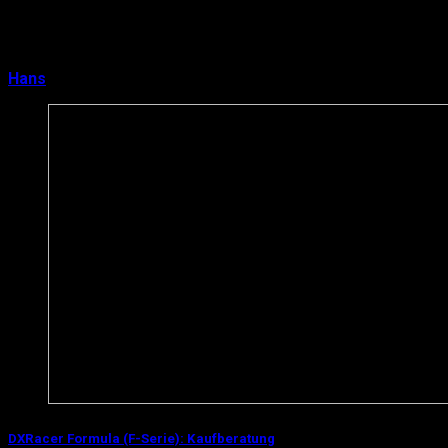
Formula wohl der am stärksten verbreitete Gaming-Stuhl
von DXRacer. Auch der „Drifting“ ist rel…
Hans
13. April 2016
0
DXRacer Formula (F-Serie): Kaufberatung