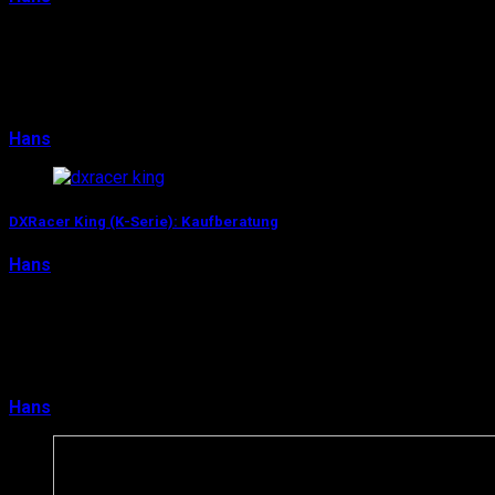
„Ich bin zwei Öltanks“ hieß es früher in der Werbung,
„Ich bin die DXRacer Tank-Serie“ heißt es heute: Mit der
Tank-Serie (oder auch T-Serie) hat DXRa…
Hans
14. April 2016
0
DXRacer King (K-Serie): Kaufberatung
Hans
14. April 2016
Zum King werden mit der DXRacer King-Serie? Oder ihr
seid schon der King in CS:GO oder League of Legends?
Für alle, die sich im Spiel als King fühlen …
Hans
14. April 2016
0