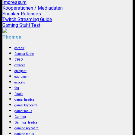
Impressum
Kooperationen / Mediadaten
Sneaker Releases
Twitch Streaming Guide
Gaming Stuhl Test
Themen
corsair
Counter-Strike
CSGO
dxracer
epicgear
equipment
esports
faq
Fnatic
gamer headset
gamer keyboard
gamer maus
Gaming
Gaming Headset
gaming keyboard
gaming maus