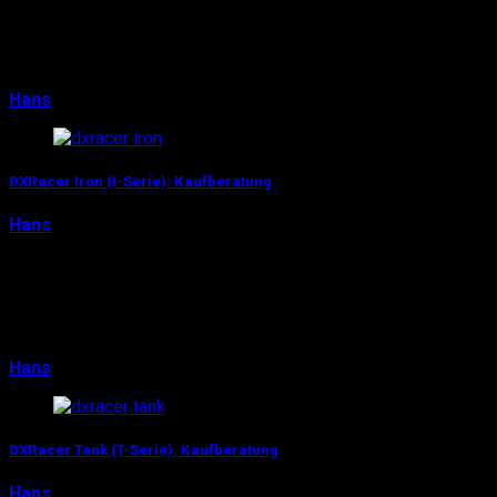
alleine, auch wir bei Pro-Gamer-Gear ballern uns
(bevorzugt als Bastion oder Reaper) begeistert dur…
Hans
8. Juni 2016
0
DXRacer Iron (I-Serie): Kaufberatung
Hans
16. April 2016
„I am Iron Man!“ sang schon Ozzy Osbourne, „I am Iron-
Series“ kann nun DXRacer behaupten: Mit der neuen
DXRacer Iron-Serie hat der renommierte Herstel…
Hans
16. April 2016
0
DXRacer Tank (T-Serie): Kaufberatung
Hans
14. April 2016