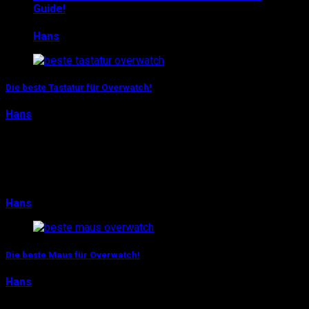
Guide!
Hans
22. September 2017
Die beste Tastatur für Overwatch!
Hans
27. Juni 2016
Na, auch dem Overwatch-Hype erlegen? Nur selten hat
ein neuer Online-Titel direkt vom Start weg solche
Wellen geschlagen wie der neue Blizzard-Kracher…
Hans
27. Juni 2016
0
Die beste Maus für Overwatch!
Hans
8. Juni 2016
Na, auch im Overwatch-Fieber? Damit seid ihr nicht