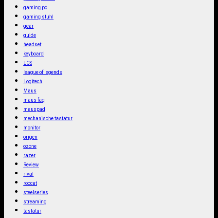
gaming pc
gaming stuhl
gear
guide
headset
keyboard
LCS
league of legends
Logitech
Maus
maus faq
mauspad
mechanische tastatur
monitor
origen
ozone
razer
Review
rival
roccat
steelseries
streaming
tastatur