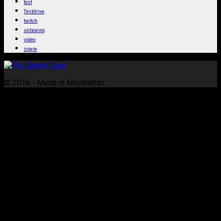
test
Testdrive
twitch
unboxing
video
zowie
© 2016 - Made in Mainhattan