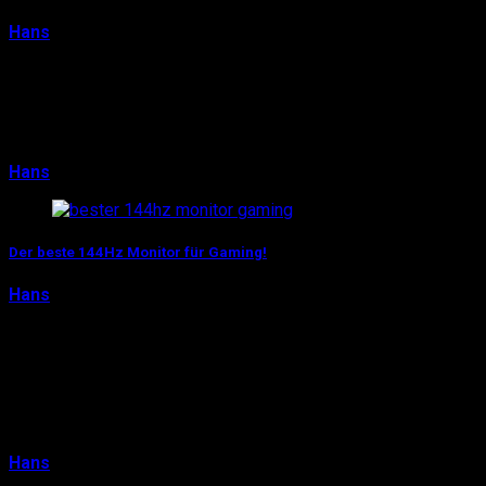
Hans
13. April 2016
Wer jemals eSports wie League of Legends oder CS:GO
gesehen hat, wird ihn kennen: Der DXRacer Formula
(oder kurz: F-Serie) ist der bekannteste Gaming-…
Hans
13. April 2016
0
Der beste 144Hz Monitor für Gaming!
Hans
7. März 2016
Wie wir euch in unserem Guide zum besten Gaming-
Monitor schon gezeigt haben, gibt es ein großes
Unterscheidungsmerkmal in punkto Display-Qualität:
Die…
Hans
7. März 2016
0